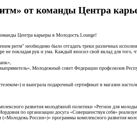
итм» от команды Центра карь
команды Центра карьеры в Молодость Lounge!
им ритм" необходимо было отгадать треки различных исполнител
ре не покладая рук и ума. Каждый вносил свой вклад для того, 
анк»,
выпрямитель», Молодежный совет Федерации профсоюзов Респ
стелеком») и выиграла подарочный сертификат в магазин насто
омплексного развития молодёжной политики «Регион для молоды
рдовия по организации досуга «Совершенствуя себя» реализуе
и («Молодежь России»)» программы комплексного развития мол