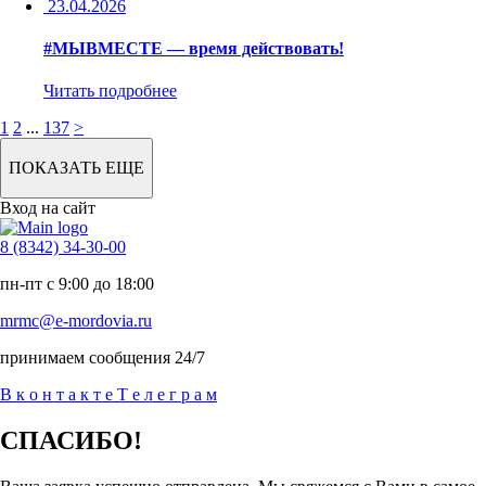
23.04.2026
#МЫВМЕСТЕ — время действовать!
Читать подробнее
1
2
...
137
>
ПОКАЗАТЬ ЕЩЕ
Вход на сайт
8 (8342) 34-30-00
пн-пт с 9:00 до 18:00
mrmc@e-mordovia.ru
принимаем сообщения 24/7
В
к
о
н
т
а
к
т
е
Т
е
л
е
г
р
а
м
СПАСИБО!