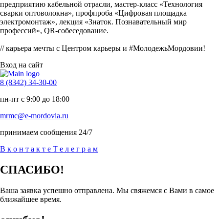
предприятию кабельной отрасли, мастер-класс «Технология
сварки оптоволокна», профпроба «Цифровая площадка
электромонтаж», лекция «Знаток. Познавательный мир
профессий», QR-собеседование.
// карьера мечты с Центром карьеры и #МолодежьМордовии!
Вход на сайт
8 (8342) 34-30-00
пн-пт с 9:00 до 18:00
mrmc@e-mordovia.ru
принимаем сообщения 24/7
В
к
о
н
т
а
к
т
е
Т
е
л
е
г
р
а
м
СПАСИБО!
Ваша заявка успешно отправлена. Мы свяжемся с Вами в самое
ближайшее время.