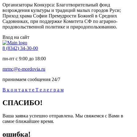
Организаторы Конкурса: Благотворительный фонд
возрождения культуры и традиций малых городов Руси;
Приход храма Софии Премудрости Божией в Средних
Садовниках, при поддержке Комитета СФ по аграрно-
продовольственной политике и природопользованию.
Вход на сайт
8 (8342) 34-30-00
пн-пт с 9:00 до 18:00
mrmc@e-mordovia.ru
принимаем сообщения 24/7
В
к
о
н
т
а
к
т
е
Т
е
л
е
г
р
а
м
СПАСИБО!
Ваша заявка успешно отправлена. Мы свяжемся с Вами в
самое ближайшее время.
ошибка!