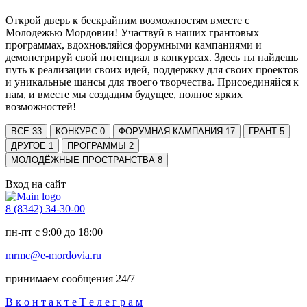
Открой дверь к бескрайним возможностям вместе с
Молодежью Мордовии! Участвуй в наших грантовых
программах, вдохновляйся форумными кампаниями и
демонстрируй свой потенциал в конкурсах. Здесь ты найдешь
путь к реализации своих идей, поддержку для своих проектов
и уникальные шансы для твоего творчества. Присоединяйся к
нам, и вместе мы создадим будущее, полное ярких
возможностей!
ВСЕ
33
КОНКУРС
0
ФОРУМНАЯ КАМПАНИЯ
17
ГРАНТ
5
ДРУГОЕ
1
ПРОГРАММЫ
2
МОЛОДЁЖНЫЕ ПРОСТРАНСТВА
8
Вход на сайт
8 (8342) 34-30-00
пн-пт с 9:00 до 18:00
mrmc@e-mordovia.ru
принимаем сообщения 24/7
В
к
о
н
т
а
к
т
е
Т
е
л
е
г
р
а
м