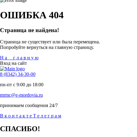
ОШИБКА 404
Страница не найдена!
Страница не существует или была перемещена.
Попробуйте вернуться на главную страницу.
Н
а
г
л
а
в
н
у
ю
Вход на сайт
8 (8342) 34-30-00
пн-пт с 9:00 до 18:00
mrmc@e-mordovia.ru
принимаем сообщения 24/7
В
к
о
н
т
а
к
т
е
Т
е
л
е
г
р
а
м
СПАСИБО!