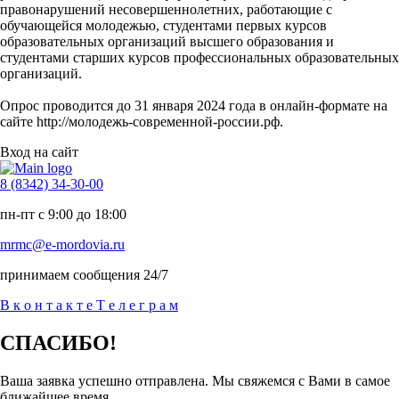
правонарушений несовершеннолетних, работающие с
обучающейся молодежью, студентами первых курсов
образовательных организаций высшего образования и
студентами старших курсов профессиональных образовательных
организаций.
Опрос проводится до 31 января 2024 года в онлайн-формате на
сайте http://молодежь-современной-россии.рф.
Вход на сайт
8 (8342) 34-30-00
пн-пт с 9:00 до 18:00
mrmc@e-mordovia.ru
принимаем сообщения 24/7
В
к
о
н
т
а
к
т
е
Т
е
л
е
г
р
а
м
СПАСИБО!
Ваша заявка успешно отправлена. Мы свяжемся с Вами в самое
ближайшее время.