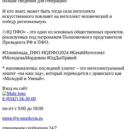
больше сведений для генерации!
И кто знает, может быть тогда сила интеллекта
искусственного повлияет на интеллект человеческий и
победу региональную.
//«IQ ПФО» - это один из основных общественных проектов,
реализуемых под патронажем Полномочного представителя
Президента РФ в ПФО.
#Олимпиада_ПФО #IQПФО2024 #КачайИнтеллект
#МолодежьМордовии #ОдДыПрявий
* напоминалочка: последний хэштег – это интеллектуальный
хештег «на наш лад», который переводится с эрзянского как
«Молодой и Умный».
Вход на сайт
8 (8342) 34-30-00
пн-пт с 9:00 до 18:00
mrmc@e-mordovia.ru
принимаем сообщения 24/7