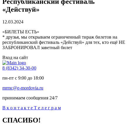
Республиканский фестиваль
«Действуй»
12.03.2024
«БИЛЕТЫ ЕСТЬ»
* друзья, мы открываем ограниченный тираж билетов на
республиканский фестиваль «Действуй» для тех, кто ещё НЕ
ЗАБРОНИРОВАЛ заветный билет
Вход на сайт
8 (8342) 34-30-00
пн-пт с 9:00 до 18:00
mrmc@e-mordovia.ru
принимаем сообщения 24/7
В
к
о
н
т
а
к
т
е
Т
е
л
е
г
р
а
м
СПАСИБО!