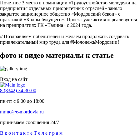
Почетное 3 место в номинации «Трудоустройство молодежи на
предприятия отдельных приоритетных отраслей» заняло
закрытое акционерное общество «Мордовский бекон» с
практикой «Кадры будущего». Проект уже активно реализуется
на предприятиях ГК «Талина» с 2024 года.
// Поздравляем победителей и желаем продолжать создавать
привлекательный мир труда для #МолодежьМордовии!
фото и видео материалы к статье
Вход на сайт
8 (8342) 34-30-00
пн-пт с 9:00 до 18:00
mrmc@e-mordovia.ru
принимаем сообщения 24/7
В
к
о
н
т
а
к
т
е
Т
е
л
е
г
р
а
м