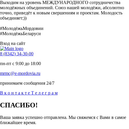
Выходим на уровень МЕЖДУНАРОДНОГО сотрудничества
молодёжных объединений. Союз нашей молодёжи, абсолютно
точно, приведёт к новым свершениям и проектам. Молодость
объединяет;))
#МолодёжьМордовии
#МолодёжьБеларуси
Вход на сайт
8 (8342) 34-30-00
пн-пт с 9:00 до 18:00
mrmc@e-mordovia.ru
принимаем сообщения 24/7
В
к
о
н
т
а
к
т
е
Т
е
л
е
г
р
а
м
СПАСИБО!
Ваша заявка успешно отправлена. Мы свяжемся с Вами в самое
ближайшее время.